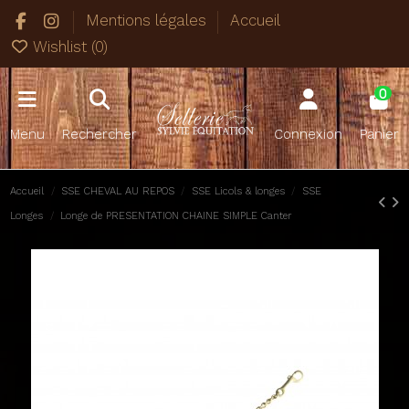
Mentions légales
Accueil
Wishlist (
0
)
0
Menu
Rechercher
Connexion
Panier
Accueil
SSE CHEVAL AU REPOS
SSE Licols & longes
SSE
Longes
Longe de PRESENTATION CHAINE SIMPLE Canter