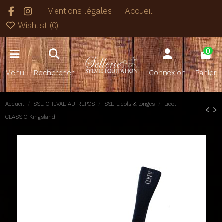
Mentions légales
Accueil
Wishlist (
0
)
0
Menu
Rechercher
Connexion
Panier
Accueil
SSE CHEVAL AU REPOS
SSE Licols & longes
Licol
CLASSIC Kingsland