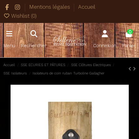
Mentions légales
Accueil
Wishlist (
0
)
0
Menu
Rechercher
Connexion
Panier
Accueil
SSE ECURIES ET PÂTURES
SSE Clôtures Electriques
SSE Isolateurs
Isolateurs de coin ruban Turboline Gallagher