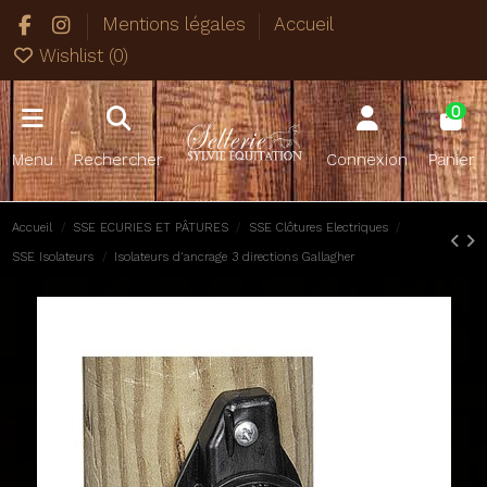
Mentions légales
Accueil
Wishlist (
0
)
0
Menu
Rechercher
Connexion
Panier
Accueil
SSE ECURIES ET PÂTURES
SSE Clôtures Electriques
SSE Isolateurs
Isolateurs d'ancrage 3 directions Gallagher