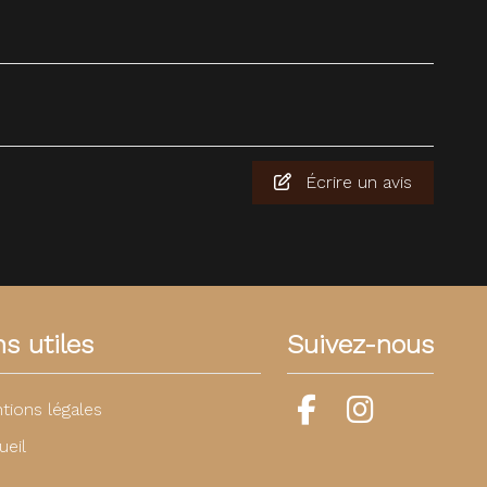
Écrire un avis
ns utiles
Suivez-nous
tions légales
ueil