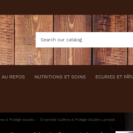
 AU REPOS
NUTRITIONS ET SOINS
ECURIES ET PÂT
es & Protège-boulets
Ensemble Guêtres & Protège-Boulets Lamicell