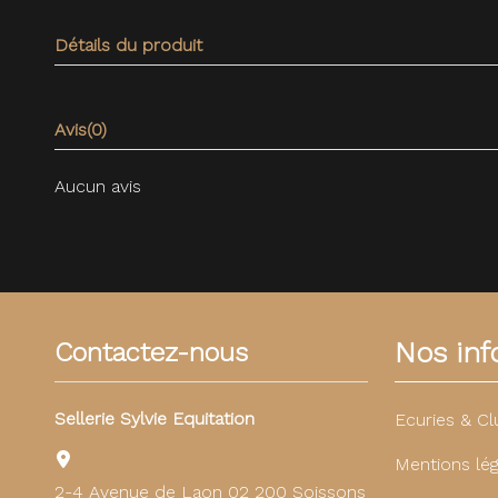
Détails du produit
Avis
(0)
Aucun avis
Nos info
Contactez-nous
Sellerie Sylvie Equitation
Ecuries & Cl
Mentions lég
2-4 Avenue de Laon 02 200 Soissons