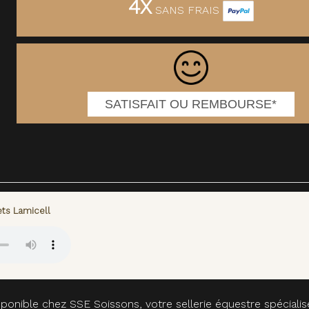
4X
SANS FRAIS
SATISFAIT OU REMBOURSE*
ts Lamicell
ponible chez SSE Soissons, votre sellerie équestre spéciali