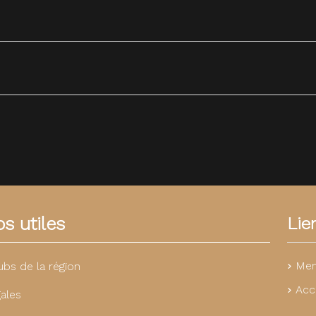
s utiles
Lie
Men
ubs de la région
Acc
ales