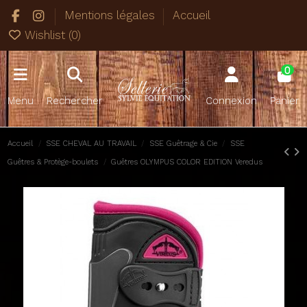
Mentions légales
Accueil
Wishlist (
0
)
0
Menu
Rechercher
Connexion
Panier
Accueil
SSE CHEVAL AU TRAVAIL
SSE Guêtrage & Cie
SSE
Guêtres & Protège-boulets
Guêtres OLYMPUS COLOR EDITION Veredus