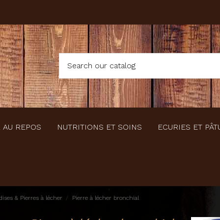
 AU REPOS
NUTRITIONS ET SOINS
ECURIES ET PÂT
ises & Pierres à lécher
Pierre à lécher bronchial