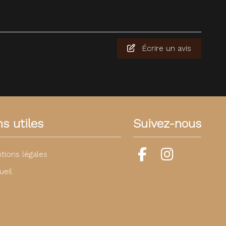
Écrire un avis
ns utiles
Suivez-nous
tions légales
ueil