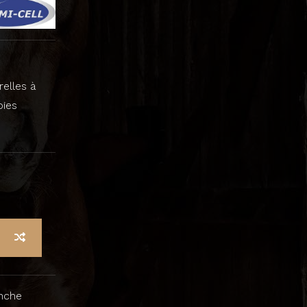
relles à
oies
nche