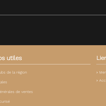
s utiles
Lie
Men
ubs de la région
Acc
ales
énérales de ventes
curisé