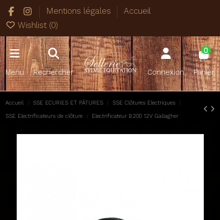
Mentions légales
Accueil
Wishlist (
0
)
0
Menu
Rechercher
Connexion
Panier
Accueil
SSE ECURIES ET PÂTURES
SSE Clôtures Electriques
SSE Electrificateurs de clôture
Electrificateur B200 12V Gallagher