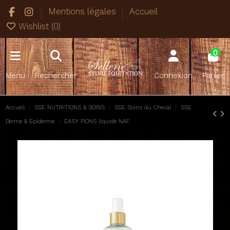
Mentions légales
Accueil
Wishlist (
0
)
0
Menu
Rechercher
Connexion
Panier
Accueil
SSE NUTRITIONS & SOINS
SSE Soins du Cheval
SSE
Derme & Epiderme
EASY PIONS liquide NAF