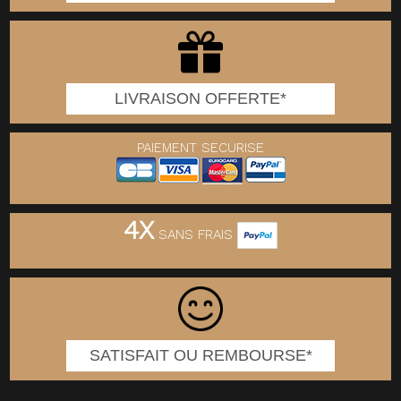
LIVRAISON OFFERTE*
PAIEMENT SECURISE
4X
SANS FRAIS
SATISFAIT OU REMBOURSE*