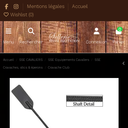
Mentions légales
Accueil
Wishlist (
0
)
0
Menu
Rechercher
Connexion
Panier
Accueil
SSE CAVALIERS
SSE Equipements Cavaliers
SSE
Cravaches, stics & éperons
Cravache Club