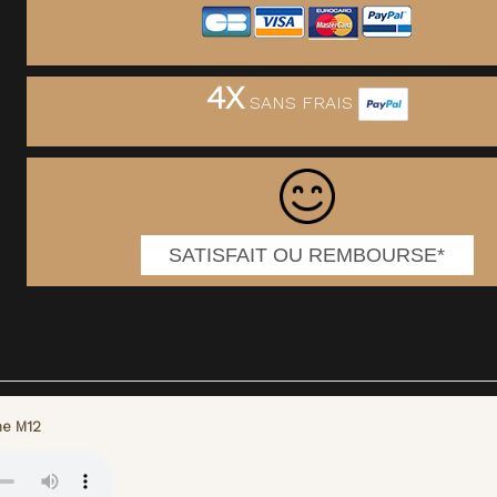
4X
SANS FRAIS
SATISFAIT OU REMBOURSE*
ne M12