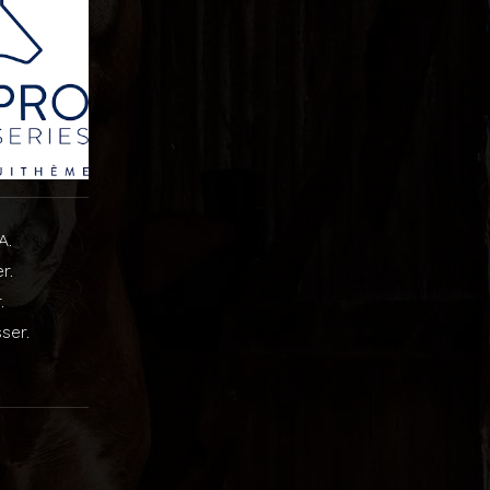
A.
r.
.
ser.