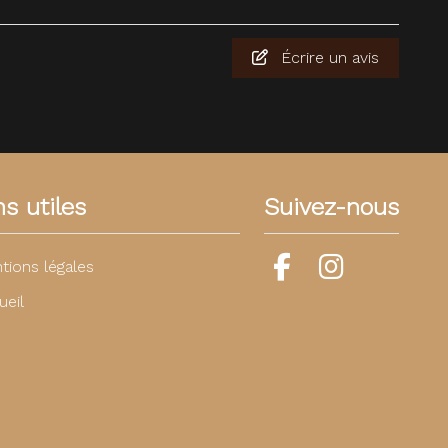
Écrire un avis
ns utiles
Suivez-nous
tions légales
ueil