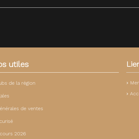
s utiles
Lie
Men
ubs de la région
Acc
ales
énérales de ventes
curisé
cours 2026