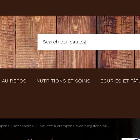
 AU REPOS
NUTRITIONS ET SOINS
ECURIES ET PÂT
pons & accessoires
Mallette à crampons avec tungstène M12