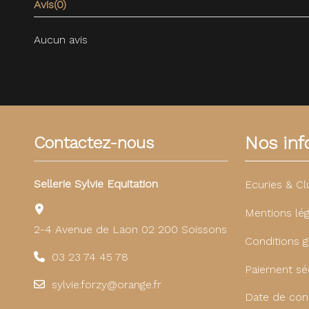
Avis
(0)
Aucun avis
Nos info
Contactez-nous
Sellerie Sylvie Equitation
Ecuries & Cl
Mentions lég
2-4 Avenue de Laon 02 200 Soissons
Conditions g
03 23 74 45 78
Paiement sé
sylvie.forzy@orange.fr
Date de con