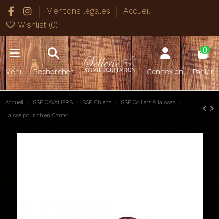
Mentions légales
Accueil
Wishlist (
0
)
0
Menu
Rechercher
Connexion
Panier
Accueil
SSE CAVALIERS
SSE Chiens
SSE Colliers & laisses
Laisse pour chien Canter