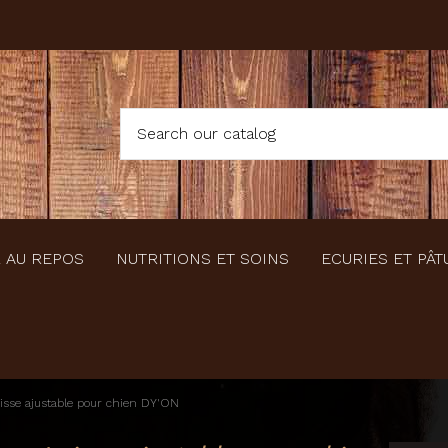
 AU REPOS
NUTRITIONS ET SOINS
ECURIES ET PÂT
isse ajustable pour chien DY'ON