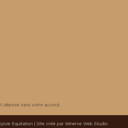
st déposé sans votre accord.
Sylvie Equitation | Site créé par
Minerve Web Studio