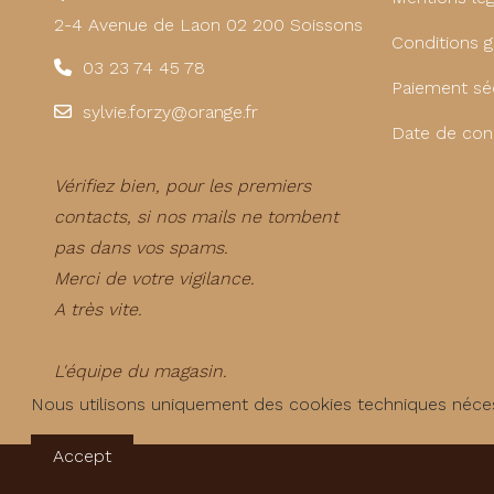
2-4 Avenue de Laon 02 200 Soissons
Conditions g
03 23 74 45 78
Paiement sé
sylvie.forzy@orange.fr
Date de con
Vérifiez bien, pour les premiers
contacts, si nos mails ne tombent
pas dans vos spams.
Merci de votre vigilance.
A très vite.
L'équipe du magasin.
Nous utilisons uniquement des cookies techniques néces
Accept