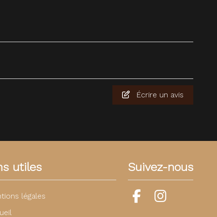
Écrire un avis
ns utiles
Suivez-nous
tions légales
ueil