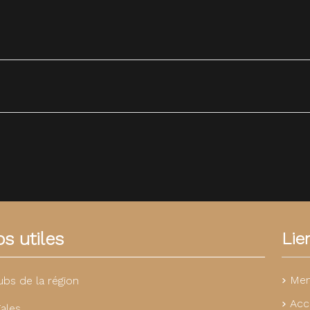
s utiles
Lie
Men
ubs de la région
Acc
ales