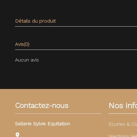
Détails du produit
Avis
(0)
Aucun avis
Nos info
Contactez-nous
Sellerie Sylvie Equitation
Ecuries & Cl
Mentions lég