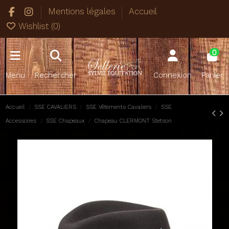
Mentions légales
Accueil
Wishlist (
0
)
0
Menu
Rechercher
Connexion
Panier
Accueil
SSE CAVALIERS
SSE Vêtements Cavaliers
SSE
Accessoires
SSE Chapeaux
Chapeau CLERMONT Stetson