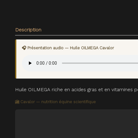
Description
🎧 Présentation audio — Huile OILMEGA Cavalor
Huile OILMEGA riche en acides gras et en vitamines po
🎦 Cavalor — nutrition équine scientifique