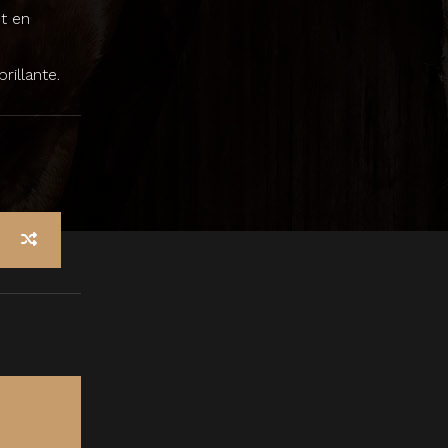
t en
rillante.