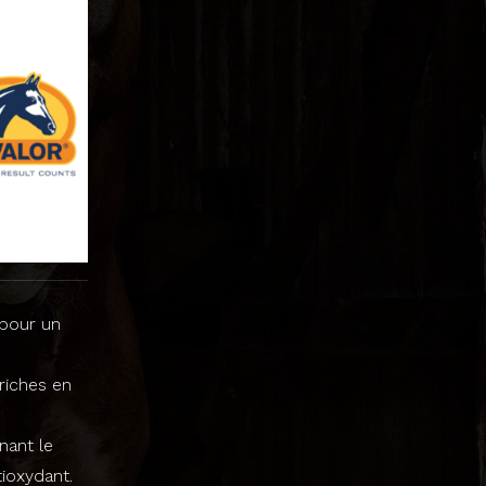
 pour un
riches en
nant le
ioxydant.