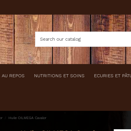
 AU REPOS
NUTRITIONS ET SOINS
ECURIES ET PÂT
or
Huile OILMEGA Cavalor