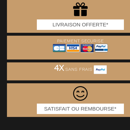
LIVRAISON OFFERTE*
PAIEMENT SECURISE
4X
SANS FRAIS
SATISFAIT OU REMBOURSE*