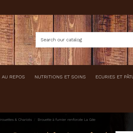
 AU REPOS
NUTRITIONS ET SOINS
ECURIES ET PÂT
rouettes & Chariots
Brouette à fumier renforcée La Gée