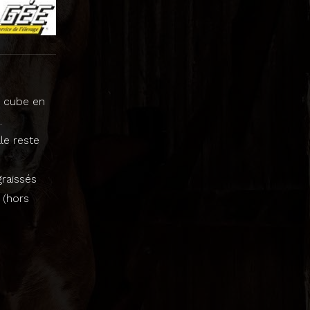
t cube en
.
le reste
raissés
 (hors