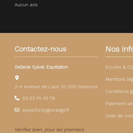
Aucun avis
Nos info
Contactez-nous
Sellerie Sylvie Equitation
Ecuries & Cl
Mentions lég
2-4 Avenue de Laon 02 200 Soissons
Conditions g
03 23 74 45 78
Paiement sé
sylvie.forzy@orange.fr
Date de con
Vérifiez bien, pour les premiers