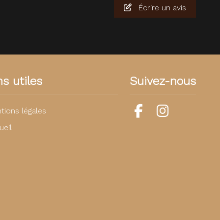
Écrire un avis
ns utiles
Suivez-nous
tions légales
ueil