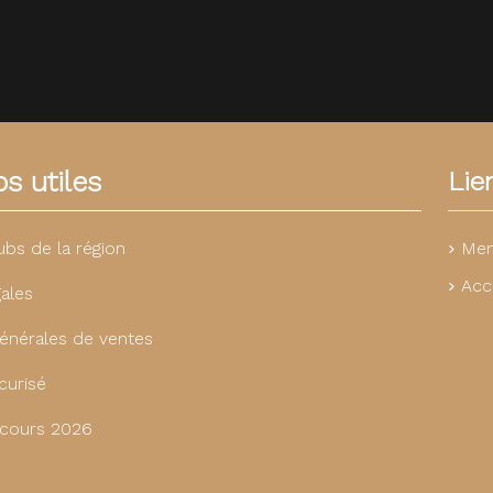
s utiles
Lie
Men
ubs de la région
Acc
ales
énérales de ventes
curisé
cours 2026