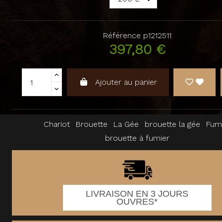
Référence
p1212511
397,80 €
Ajouter au panier
Chariot
Brouette
La Gée
brouette la gée
Fum
brouette à fumier
LIVRAISON EN 3 JOURS
OUVRES*