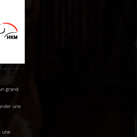
un grand
mander une
c une