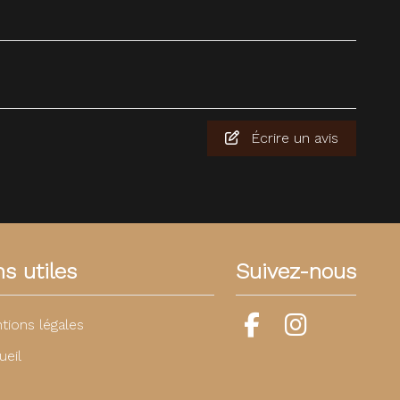
Écrire un avis
ns utiles
Suivez-nous
tions légales
ueil