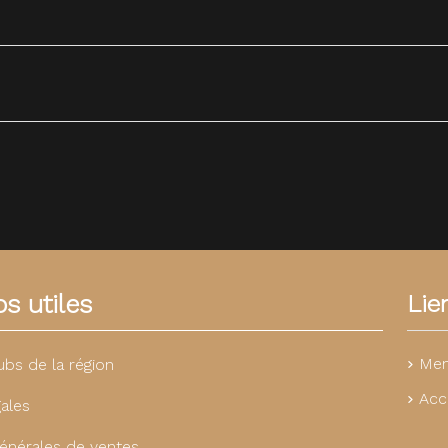
s utiles
Lie
Men
ubs de la région
Acc
ales
énérales de ventes