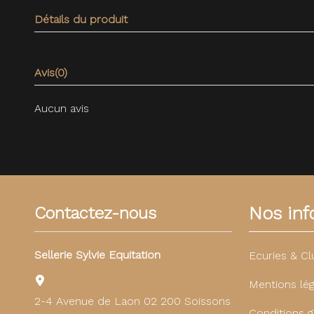
Détails du produit
Avis
(0)
Aucun avis
Nos info
Contactez-nous
Sellerie Sylvie Equitation
Ecuries & Cl
Mentions lég
2-4 Avenue de Laon 02 200 Soissons
Conditions g