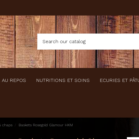
 AU REPOS
NUTRITIONS ET SOINS
ECURIES ET PÂT
& chaps
Baskets Rosegold Glamour HKM