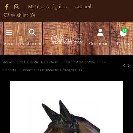
Mentions légales
Accueil
Wishlist (
0
)
0
Menu
Rechercher
Connexion
Panier
Accueil
SSE CHEVAL AU TRAVAIL
SSE Textiles Cheval
SSE
Bonnets
Bonnet chasse-mouche à franges USG