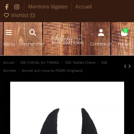
Mentions légales
Accueil
Wishlist (
0
)
0
Menu
Rechercher
Connexion
Panier
Accueil
SSE CHEVAL AU TRAVAIL
SSE Textiles Cheval
SSE
Bonnets
Bonnet anti-mouche PEDRO Kingsland