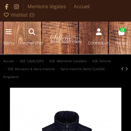
Mentions légales
Accueil
Wishlist (
0
)
0
Menu
Rechercher
Connexion
Panier
Accueil
SSE CAVALIERS
SSE Vêtements Cavaliers
SSE Femme
SSE Blousons & Sans-manche
Sans-manche Dame CLASSIC
Kingsland