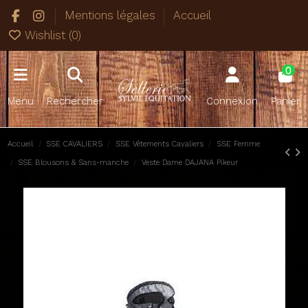
Mentions légales
Accueil
Wishlist (
0
)
0
Menu
Rechercher
Connexion
Panier
Accueil
SSE CAVALIERS
SSE Vêtements Cavaliers
SSE Femme
SSE Blousons & Sans-manche
Veste Dame DAJANA Pikeur