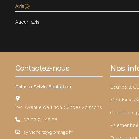
Avis
(0)
Aucun avis
Nos info
Contactez-nous
Sellerie Sylvie Equitation
Ecuries & Cl
Mentions lég
2-4 Avenue de Laon 02 200 Soissons
Conditions g
03 23 74 45 78
Paiement sé
sylvie.forzy@orange.fr
Date de con