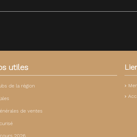
s utiles
Lie
Men
ubs de la région
Acc
ales
énérales de ventes
curisé
cours 2026