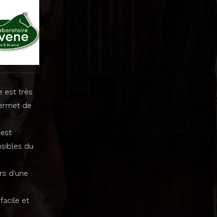
 est très
permet de
 est
nsibles du
rs d'une
facile et