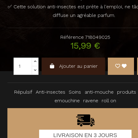
✅ Cette solution anti-insectes est prête à l'emploi, ne tâ
diffuse un agréable parfum.
Référence
718049025
15,99 €
Ajouter au panier
Répulsif
Anti-insectes
Soins
anti-mouche
produits
emouchine
ravene
roll on
LIVRAISON EN 3 JOURS