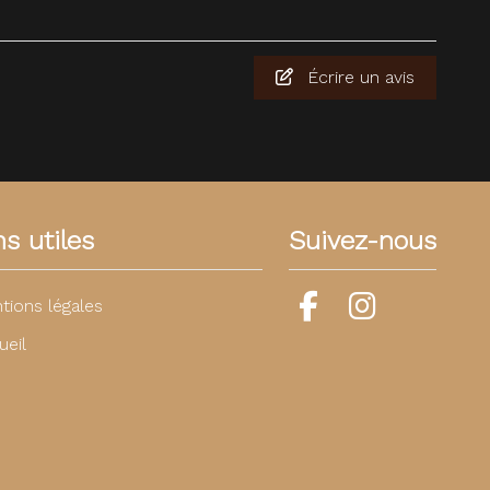
Écrire un avis
ns utiles
Suivez-nous
tions légales
ueil