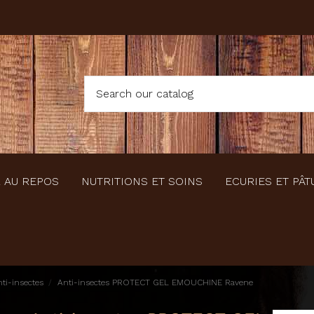
 AU REPOS
NUTRITIONS ET SOINS
ECURIES ET PÂT
ti-insectes
Anti-insectes PROTECT GEL EMOUCHINE Ravene