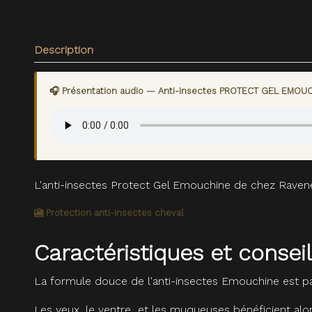
Description
🎧 Présentation audio — Anti-insectes PROTECT GEL EMOU
L'anti-insectes Protect Gel Emouchine de chez Ravene
🎦 Protection anti-insectes cheval
Caractéristiques et cons
La formule douce de l'anti-insectes Emouchine est pa
Les yeux, le ventre et les muqueuses bénéficient alor