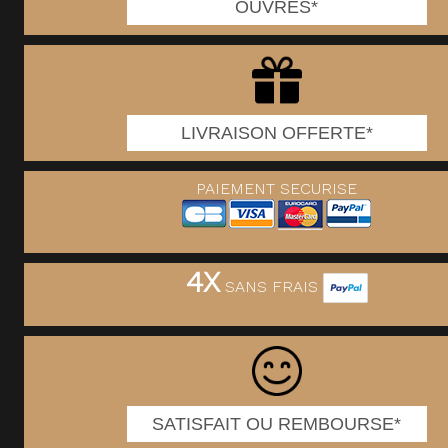
OUVRES*
LIVRAISON OFFERTE*
PAIEMENT SECURISE
4X
SANS FRAIS
SATISFAIT OU REMBOURSE*