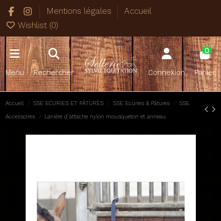
Mentions légales
Accueil
Wishlist (
0
)
0
Menu
Rechercher
Connexion
Panier
Accueil
SSE ECURIES ET PÂTURES
SSE Ecuries & Pâtures
SSE
Accessoires
Lanière d'attache nylon mousqueton et anneau