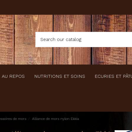
 AU REPOS
NUTRITIONS ET SOINS
ECURIES ET PÂT
ssoires de mors
Alliance de mors nylon Ekkia