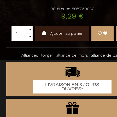
Référence
608760003
9,29 €
Ajouter au panier
Alliances
longer
alliance de mors
alliance de l
LIVRAISON EN 3 JOURS
OUVRES*