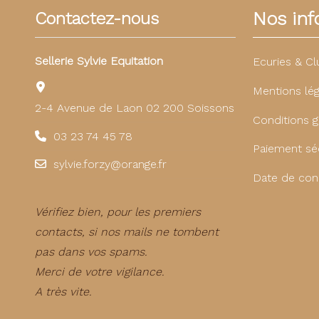
Nos info
Contactez-nous
Sellerie Sylvie Equitation
Ecuries & Cl
Mentions lég
2-4 Avenue de Laon 02 200 Soissons
Conditions g
03 23 74 45 78
Paiement sé
sylvie.forzy@orange.fr
Date de con
Vérifiez bien, pour les premiers
contacts, si nos mails ne tombent
pas dans vos spams.
Merci de votre vigilance.
A très vite.