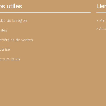
s utiles
Lie
Men
ubs de la région
Acc
ales
énérales de ventes
curisé
cours 2026