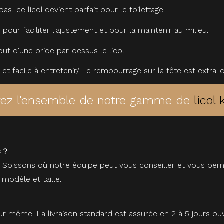
as, ce licol devient parfait pour le toilettage.
 pour faciliter l'ajustement et pour la maintenir au milieu.
out d'une bride par-dessus le licol.
uple et facile à entretenir/ Le rembourrage sur la tête est ext
ez l'ensemble de notre gamme de
licol
 ?
à Soissons où notre équipe peut vous conseiller et vous perm
 modèle et taille.
r même. La livraison standard est assurée en 2 à 5 jours ou