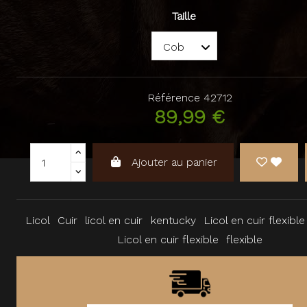
Taille
Référence
42712
89,99 €
Ajouter au panier
Licol
Cuir
licol en cuir
kentucky
Licol en cuir flexibl
Licol en cuir flexible
flexible