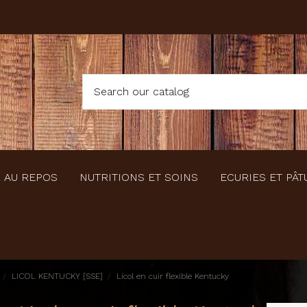
 AU REPOS
NUTRITIONS ET SOINS
ECURIES ET PÂT
LICOL KENTUCKY [SSE]
Licol en cuir flexible Kentucky