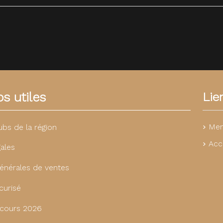
s utiles
Lie
Men
ubs de la région
Acc
ales
énérales de ventes
curisé
cours 2026