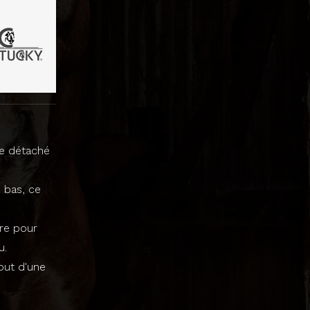
tre détaché
 bas, ce
ère pour
u.
jout d'une