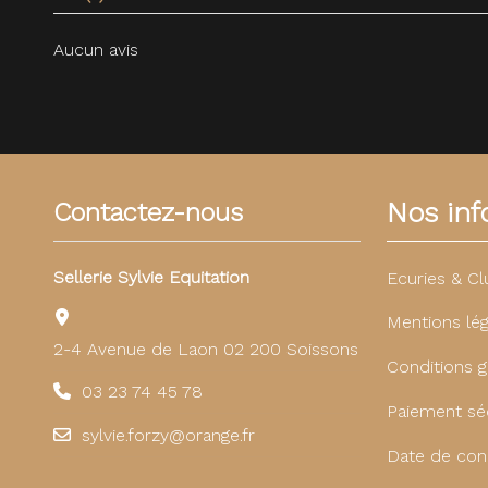
Aucun avis
Nos info
Contactez-nous
Sellerie Sylvie Equitation
Ecuries & Cl
Mentions lég
2-4 Avenue de Laon 02 200 Soissons
Conditions g
03 23 74 45 78
Paiement sé
sylvie.forzy@orange.fr
Date de con