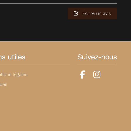
Écrire un avis
ns utiles
Suivez-nous
tions légales
ueil