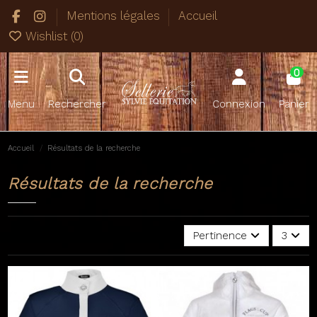
Mentions légales
Accueil
Wishlist (
0
)
0
Menu
Rechercher
Connexion
Panier
Accueil
Résultats de la recherche
Résultats de la recherche
Pertinence
3