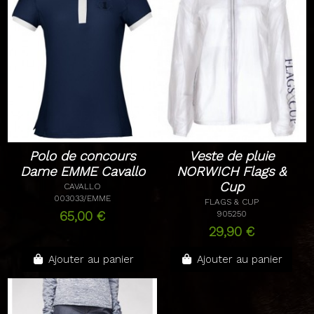
Polo de concours
Veste de pluie
Dame EMME Cavallo
NORWICH Flags &
Cup
CAVALLO
003033/EMME
FLAGS & CUP
65,00 €
905250
29,90 €
Ajouter au panier
Ajouter au panier